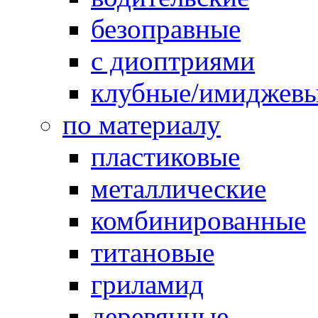
безоправные
с диоптриями
клубные/имиджев
по материалу
пластиковые
металлические
комбинированные
титановые
гриламид
деревянные