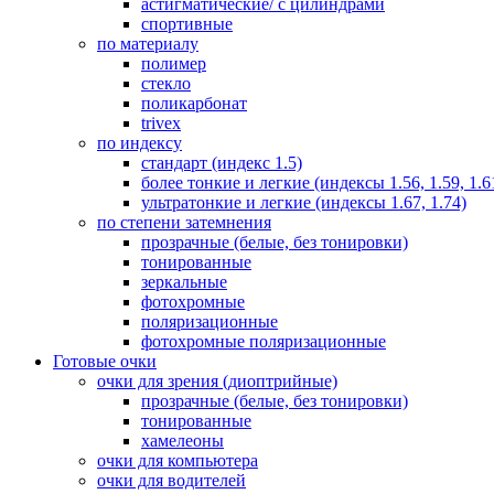
астигматические/ с цилиндрами
спортивные
по материалу
полимер
стекло
поликарбонат
trivex
по индексу
стандарт (индекс 1.5)
более тонкие и легкие (индексы 1.56, 1.59, 1.6
ультратонкие и легкие (индексы 1.67, 1.74)
по степени затемнения
прозрачные (белые, без тонировки)
тонированные
зеркальные
фотохромные
поляризационные
фотохромные поляризационные
Готовые очки
очки для зрения (диоптрийные)
прозрачные (белые, без тонировки)
тонированные
хамелеоны
очки для компьютера
очки для водителей