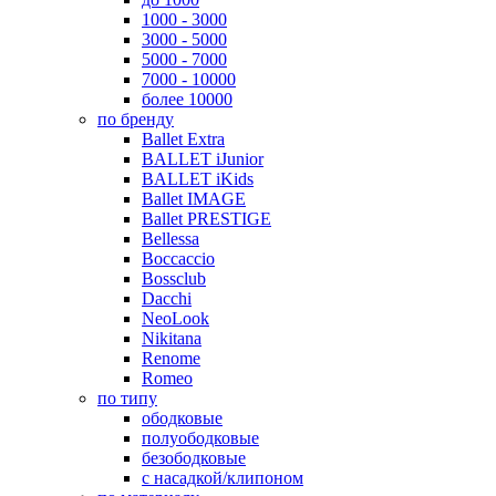
1000 - 3000
3000 - 5000
5000 - 7000
7000 - 10000
более 10000
по бренду
Ballet Extra
BALLET iJunior
BALLET iKids
Ballet IMAGE
Ballet PRESTIGE
Bellessa
Boccaccio
Bossclub
Dacchi
NeoLook
Nikitana
Renome
Romeo
по типу
ободковые
полуободковые
безободковые
с насадкой/клипоном