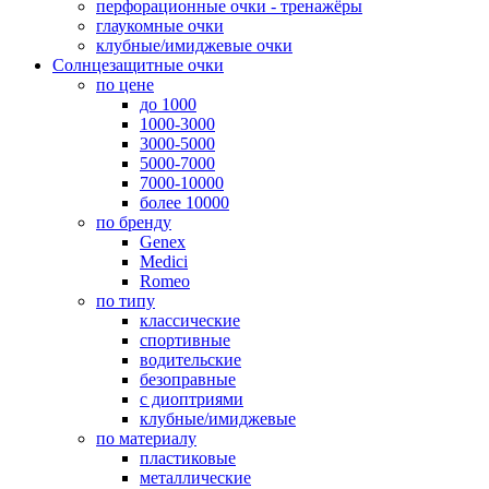
перфорационные очки - тренажёры
глаукомные очки
клубные/имиджевые очки
Солнцезащитные очки
по цене
до 1000
1000-3000
3000-5000
5000-7000
7000-10000
более 10000
по бренду
Genex
Medici
Romeo
по типу
классические
спортивные
водительские
безоправные
с диоптриями
клубные/имиджевые
по материалу
пластиковые
металлические