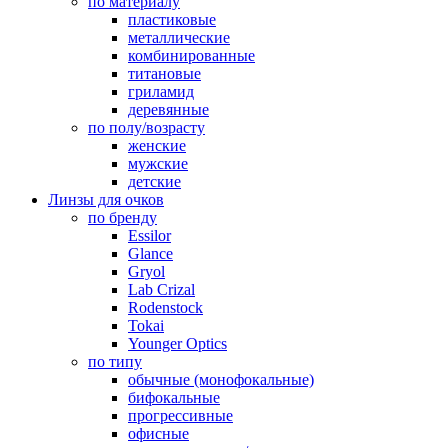
по материалу
пластиковые
металлические
комбинированные
титановые
гриламид
деревянные
по полу/возрасту
женские
мужские
детские
Линзы для очков
по бренду
Essilor
Glance
Gryol
Lab Crizal
Rodenstock
Tokai
Younger Optics
по типу
обычные (монофокальные)
бифокальные
прогрессивные
офисные