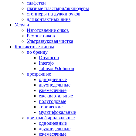
салфетки
глазные пластыри/окклюдеры
стопперы на дужки очков
для контактных линз
Услуги
Изготовление очков
Ремонт очков
Ультразвуковая чистка
Контактные линзы
по бренду
Dreamcon
Interojo
Johnson&Johnson
прозрачные
однодневные
двухнедельные
ежемесячные
ежеквартальные
полугодовые
торические
мультифокальные
цветные/карнавальные
однодневные
двухнедельные
ежемесячные