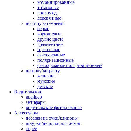
комбинированные
титановые
гриламид
деревянные
по типу затемнения
серые
коричневые
другие цвета
градиентные
зеркальные
фотохромные
поляризационные
фотохромные поляризационные
по полу/возрасту
женские
мужские
детские
Водительские
драйвер
антифары
водительские фотохромные
Аксессуары
насадки на очки/клипоны
шнурки/цепочки для очков
спреи