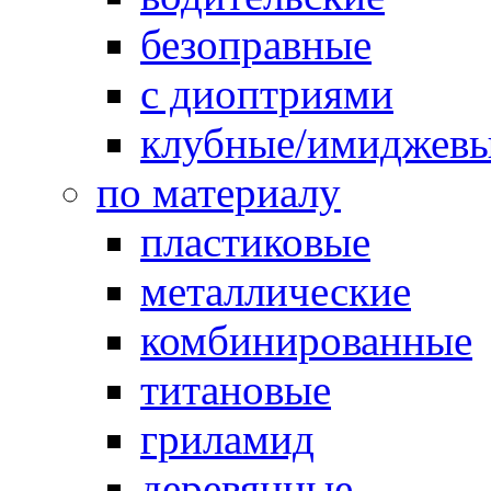
безоправные
с диоптриями
клубные/имиджев
по материалу
пластиковые
металлические
комбинированные
титановые
гриламид
деревянные