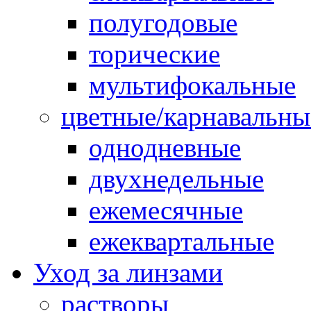
полугодовые
торические
мультифокальные
цветные/карнавальны
однодневные
двухнедельные
ежемесячные
ежеквартальные
Уход за линзами
растворы