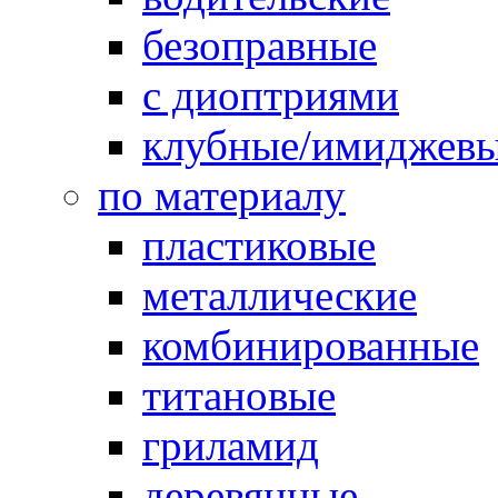
безоправные
с диоптриями
клубные/имиджев
по материалу
пластиковые
металлические
комбинированные
титановые
гриламид
деревянные