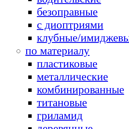
безоправные
с диоптриями
клубные/имиджев
по материалу
пластиковые
металлические
комбинированные
титановые
гриламид
деревянные