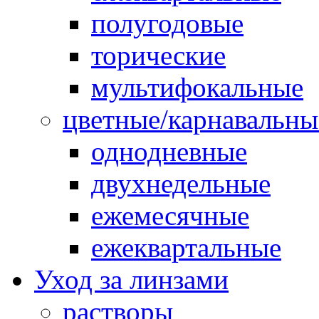
полугодовые
торические
мультифокальные
цветные/карнавальны
однодневные
двухнедельные
ежемесячные
ежеквартальные
Уход за линзами
растворы