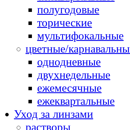
полугодовые
торические
мультифокальные
цветные/карнавальны
однодневные
двухнедельные
ежемесячные
ежеквартальные
Уход за линзами
растворы